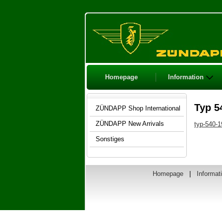
Homepage
Information
Typ 5
ZÜNDAPP Shop International
ZÜNDAPP New Arrivals
typ-540-
Sonstiges
Homepage
|
Informat