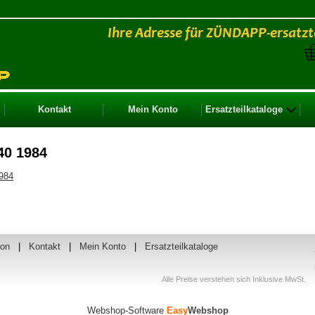
Kontakt
Mein Konto
Ersatzteilkataloge
40 1984
1984
ion
|
Kontakt
|
Mein Konto
|
Ersatzteilkataloge
Alle Preise verstehen sich Inklusive MwSt.
Webshop-Software
Easy
Webshop