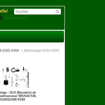
Einkaufskorb (0)
ll (530) KS50
» Blinkanlage (530) KS50
lage - ULO (Baustein) ab
tellnummer 9057634 530-
010/011/500 KS50