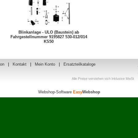
Blinkanlage - ULO (Baustein) ab
Fahrgestellnummer 9195827 530-012/014
KS50
ion
|
Kontakt
|
Mein Konto
|
Ersatzteilkataloge
Alle Preise verstehen sich Inklusive MwSt
Webshop-Software
Easy
Webshop