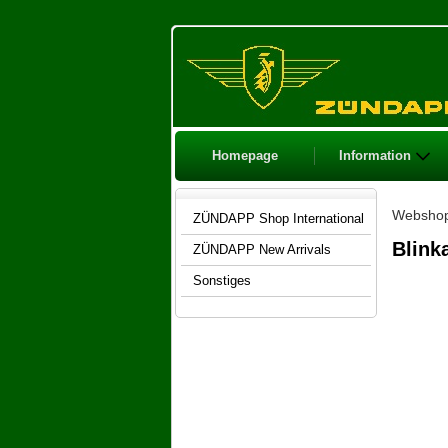
Homepage
Information
Websho
ZÜNDAPP Shop International
Blink
ZÜNDAPP New Arrivals
Sonstiges