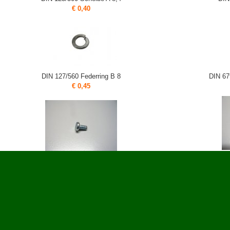
€ 0,40
DIN 127/560 Federring B 8
DIN 67
€ 0,45
DIN 931/55
DIN 85/500 Linsenschraube AM6x12 mm
€ 0,70