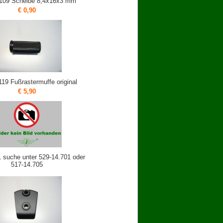
.109 Scheibe 8,4x16x3 mm
€ 0,90
119 Fußrastermuffe original
€ 5,90
 suche unter 529-14.701 oder
517-14.705