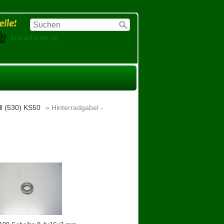
Einkaufskorb (0)
ll (530) KS50
» Hinterradgabel -