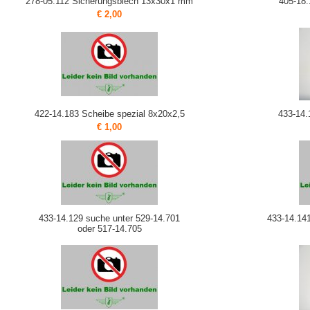
278-05.112 Sicherungsblech 13x30x1 mm
405-18
€ 2,00
422-14.183 Scheibe spezial 8x20x2,5
433-14.
€ 1,00
433-14.129 suche unter 529-14.701
433-14.141
oder 517-14.705