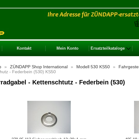
Kontakt
Mein Konto
Ersatzteilkataloge
p
»
ZÜNDAPP Shop International
»
Modell 530 KS50
»
Fahrgeste
hutz - Federbein (530) KS50
rradgabel - Kettenschtutz - Federbein (530)