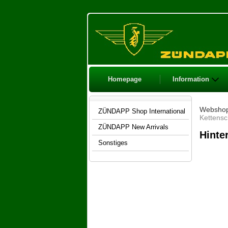
Homepage
Information
Websho
ZÜNDAPP Shop International
Kettensc
ZÜNDAPP New Arrivals
Hinte
Sonstiges