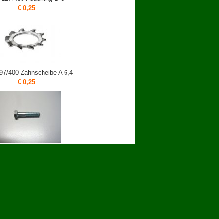
€ 0,25
97/400 Zahnscheibe A 6,4
€ 0,25
0 Sechskantschraube M8x42/22
mm
€ 1,90