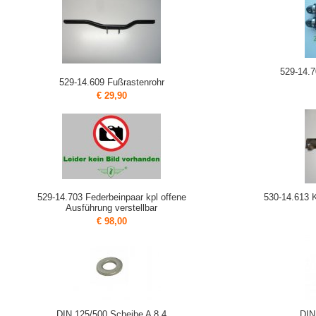
529-14.7
529-14.609 Fußrastenrohr
€ 29,90
529-14.703 Federbeinpaar kpl offene
530-14.613 
Ausführung verstellbar
€ 98,00
DIN 125/500 Scheibe A 8,4
DIN