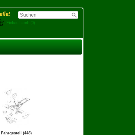
Einkaufskorb (0)
Fahrgestell (448)