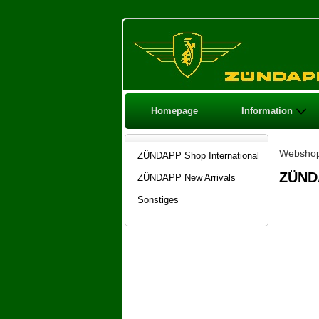
Homepage
Information
Websho
ZÜNDAPP Shop International
ZÜND
ZÜNDAPP New Arrivals
Sonstiges