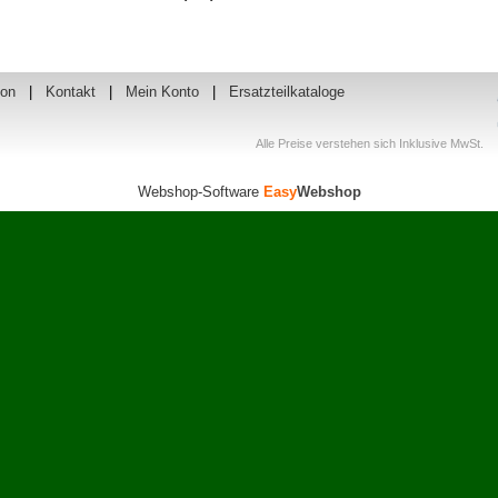
ion
|
Kontakt
|
Mein Konto
|
Ersatzteilkataloge
Alle Preise verstehen sich Inklusive MwSt.
Webshop-Software
Easy
Webshop