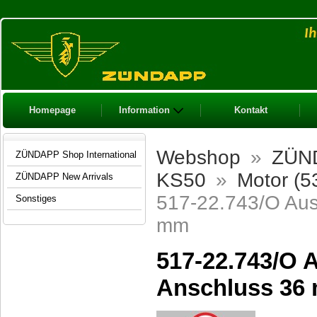
Homepage
Information
Kontakt
Webshop
»
ZÜND
ZÜNDAPP Shop International
KS50
»
Motor (5
ZÜNDAPP New Arrivals
517-22.743/O Ausp
Sonstiges
mm
517-22.743/O A
Anschluss 36